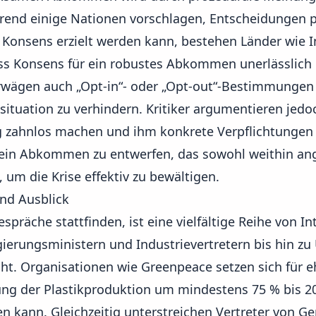
hrend einige Nationen vorschlagen, Entscheidungen
 Konsens erzielt werden kann, bestehen Länder wie I
ss Konsens für ein robustes Abkommen unerlässlich i
rwägen auch „Opt-in“- oder „Opt-out“-Bestimmungen
situation zu verhindern. Kritiker argumentieren jedo
rag zahnlos machen und ihm konkrete Verpflichtungen
, ein Abkommen zu entwerfen, das sowohl weithin 
, um die Krise effektiv zu bewältigen.
und Ausblick
präche stattfinden, ist eine vielfältige Reihe von 
ierungsministern und Industrievertretern bis hin z
ht. Organisationen wie Greenpeace setzen sich für eh
ung der Plastikproduktion um mindestens 75 % bis 204
n kann. Gleichzeitig unterstreichen Vertreter von G