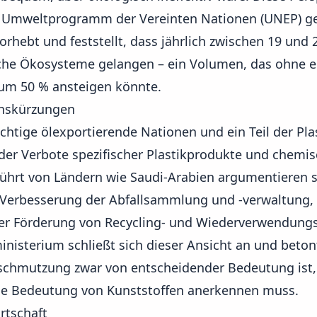
 Umweltprogramm der Vereinten Nationen (UNEP) gete
orhebt und feststellt, dass jährlich zwischen 19 und
sche Ökosysteme gelangen – ein Volumen, das ohne e
m 50 % ansteigen könnte.
onskürzungen
tige ölexportierende Nationen und ein Teil der Plas
er Verbote spezifischer Plastikprodukte und chemis
ührt von Ländern wie Saudi-Arabien argumentieren s
r Verbesserung der Abfallsammlung und -verwaltung,
r Förderung von Recycling- und Wiederverwendungsi
nisterium schließt sich dieser Ansicht an und beton
rschmutzung zwar von entscheidender Bedeutung is
che Bedeutung von Kunststoffen anerkennen muss.
rtschaft