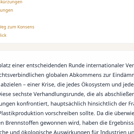
nskürzungen
zungen
Weg zum Konsens
lick
uplatz einer entscheidenden Runde internationaler Ve
rechtsverbindlichen globalen Abkommens zur Eindä
abzielen – einer Krise, die jedes Ökosystem und jed
 Diese sechste Verhandlungsrunde, die als abschließe
ltungen konfrontiert, hauptsächlich hinsichtlich der F
Plastikproduktion vorschreiben sollte. Da die überw
en Brennstoffen
gewonnen wird, haben die Ergebniss
liche und ökologische Auswirkungen für Industrien u