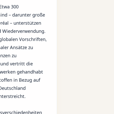
 Etwa 300
 sind – darunter große
éal – unterstützen
nd Wiederverwendung.
globalen Vorschriften,
naler Ansätze zu
enzen zu
und vertritt die
enwerken gehandhabt
toffen in Bezug auf
Deutschland
terstreicht.
sverschiedenheiten