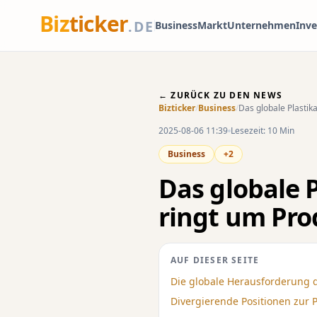
Biz
ticker
.DE
Business
Markt
Unternehmen
Inv
← ZURÜCK ZU DEN NEWS
Bizticker
/
Business
/
Das globale Plasti
2025-08-06 11:39
Lesezeit: 10 Min
Business
+2
Das globale 
ringt um Pr
AUF DIESER SEITE
Die globale Herausforderung 
Divergierende Positionen zur