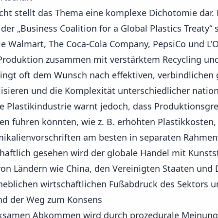
Sicht stellt das Thema eine komplexe Dichotomie dar.
der „Business Coalition for a Global Plastics Treaty“
e Walmart, The Coca-Cola Company, PepsiCo und L’Or
 Produktion zusammen mit verstärktem Recycling u
ingt oft dem Wunsch nach effektiven, verbindlichen 
isieren und die Komplexität unterschiedlicher natio
re Plastikindustrie warnt jedoch, dass Produktionsgr
n führen könnten, wie z. B. erhöhten Plastikkosten, 
mikalienvorschriften am besten in separaten Rahm
haftlich gesehen wird der globale Handel mit Kunsts
von Ländern wie China,
den Vereinigten Staaten
und 
heblichen wirtschaftlichen Fußabdruck des Sektors un
nd der Weg zum Konsens
rksamen Abkommen wird durch prozedurale Meinung