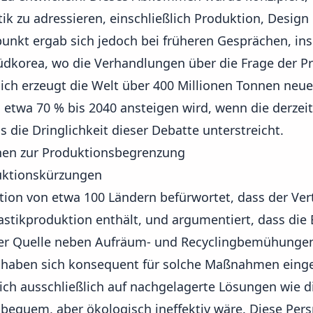
ik zu adressieren, einschließlich Produktion, Design
punkt ergab sich jedoch bei früheren Gesprächen, i
üdkorea
, wo die Verhandlungen über die Frage der P
lich erzeugt die Welt über 400 Millionen Tonnen neues
 etwa 70 % bis 2040 ansteigen wird, wenn die derzeiti
s die Dringlichkeit dieser Debatte unterstreicht.
onen zur Produktionsbegrenzung
uktionskürzungen
tion von etwa 100 Ländern befürwortet, dass der V
astikproduktion enthält, und argumentiert, dass di
r Quelle neben Aufräum- und Recyclingbemühungen u
haben sich konsequent für solche Maßnahmen einge
sich ausschließlich auf nachgelagerte Lösungen wie di
h bequem, aber ökologisch ineffektiv wäre. Diese Per