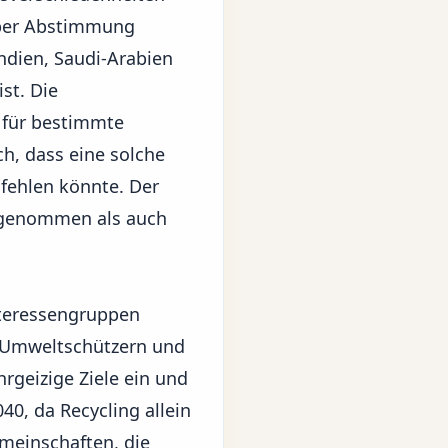
 per Abstimmung
ndien, Saudi-Arabien
st. Die
 für bestimmte
ch, dass eine solche
 fehlen könnte. Der
angenommen als auch
Interessengruppen
u Umweltschützern und
rgeizige Ziele ein und
0, da Recycling allein
emeinschaften, die