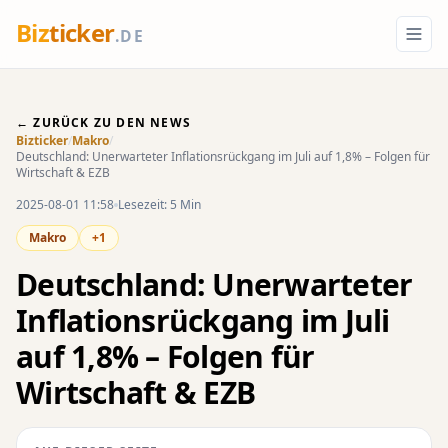
Biz
ticker
.DE
← ZURÜCK ZU DEN NEWS
Bizticker
/
Makro
/
Deutschland: Unerwarteter Inflationsrückgang im Juli auf 1,8% – Folgen für
Wirtschaft & EZB
2025-08-01 11:58
Lesezeit: 5 Min
Makro
+1
Deutschland: Unerwarteter
Inflationsrückgang im Juli
auf 1,8% – Folgen für
Wirtschaft & EZB