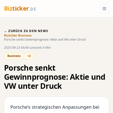
Biz
ticker
.DE
← ZURÜCK ZU DEN NEWS
Bizticker
/
Business
/
Porsche senkt Gewinnprognose: Aktie und VW unter Druck
2025-09-23 04:45
Lesezeit: 6 Min
Business
+2
Porsche senkt
Gewinnprognose: Aktie und
VW unter Druck
Porsche's strategischen Anpassungen bei