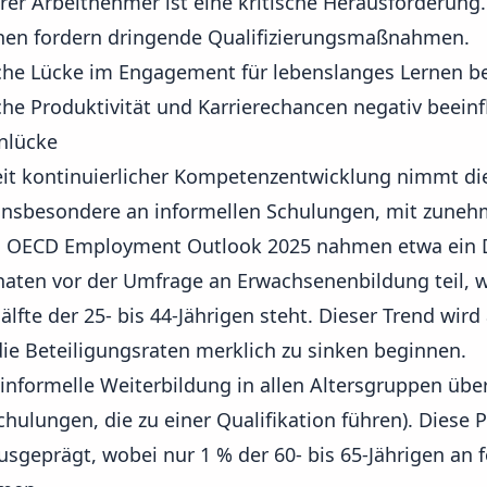
rer Arbeitnehmer ist eine kritische Herausforderung.
nen fordern dringende Qualifizierungsmaßnahmen.
iche Lücke im Engagement für lebenslanges Lernen be
che Produktivität und Karrierechancen negativ beeinf
rnlücke
it kontinuierlicher Kompetenzentwicklung nimmt di
insbesondere an informellen Schulungen, mit zune
 OECD Employment Outlook 2025 nahmen etwa ein Dri
naten vor der Umfrage an Erwachsenenbildung teil, 
älfte der 25- bis 44-Jährigen steht. Dieser Trend wir
die Beteiligungsraten merklich zu sinken beginnen.
informelle Weiterbildung in allen Altersgruppen übe
hulungen, die zu einer Qualifikation führen). Diese P
sgeprägt, wobei nur 1 % der 60- bis 65-Jährigen an 