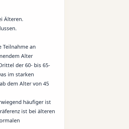
i Älteren.
lussen.
e Teilnahme an
hmendem Alter
ttel der 60- bis 65-
was im starken
d ab dem Alter von 45
rwiegend häufiger ist
räferenz ist bei älteren
formalen