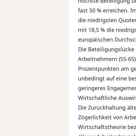
höchste Beteiligung u
fast 50 % erreichen. 
die niedrigsten Quoten
mit 18,5 % die niedri
europäischen Durchsch
Die Beteiligungslücke
Arbeitnehmern (55-65) 
Prozentpunkten am ger
unbedingt auf eine bes
geringeres Engagement
Wirtschaftliche Ausw
Die Zurückhaltung ält
Zögerlichkeit von Arbe
Wirtschaftstheorie bez