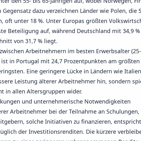
nter den 55- bis 65-Jährigen auf, wobei Norwegen, 
Im Gegensatz dazu verzeichnen Länder wie Polen, die
, oft unter 18 %. Unter Europas größten Volkswirtsch
gste Beteiligung auf, während Deutschland mit 34,9 %
nitt von 31,7 % liegt.
 zwischen Arbeitnehmern im besten Erwerbsalter (25-
ist in Portugal mit 24,7 Prozentpunkten am größten u
ingsten. Eine geringere Lücke in Ländern wie Italien
sere Leistung älterer Arbeitnehmer hin, sondern spie
 in allen Altersgruppen wider.
irkungen und unternehmerische Notwendigkeiten
erer Arbeitnehmer bei der Teilnahme an Schulungen, 
itgebern, solche Initiativen zu finanzieren, entsprich
üglich der Investitionsrenditen. Die kürzere verble