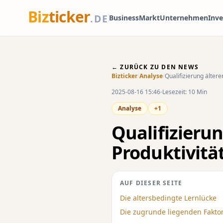
Biz
ticker
.DE
Business
Markt
Unternehmen
Inv
← ZURÜCK ZU DEN NEWS
Bizticker
/
Analyse
/
Qualifizierung ältere
2025-08-16 15:46
Lesezeit: 10 Min
Analyse
+1
Qualifizierun
Produktivitä
AUF DIESER SEITE
Die altersbedingte Lernlücke
Die zugrunde liegenden Fakto