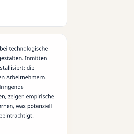
obei
technologische
stalten. Inmitten
allisiert: die
ren Arbeitnehmern.
dringende
en, zeigen empirische
rnen, was potenziell
eeinträchtigt.