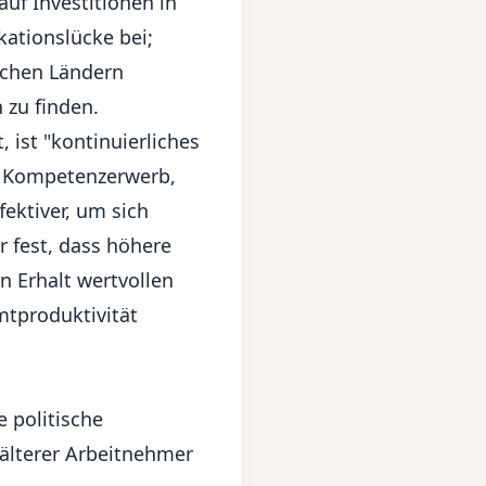
uf Investitionen in
kationslücke bei;
schen Ländern
 zu finden.
 ist "kontinuierliches
er Kompetenzerwerb,
ffektiver, um sich
r fest, dass höhere
n Erhalt wertvollen
mtproduktivität
e politische
älterer Arbeitnehmer