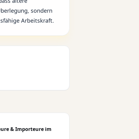
dass ältere
 Überlegung, sondern
fähige Arbeitskraft.
eure & Importeure im