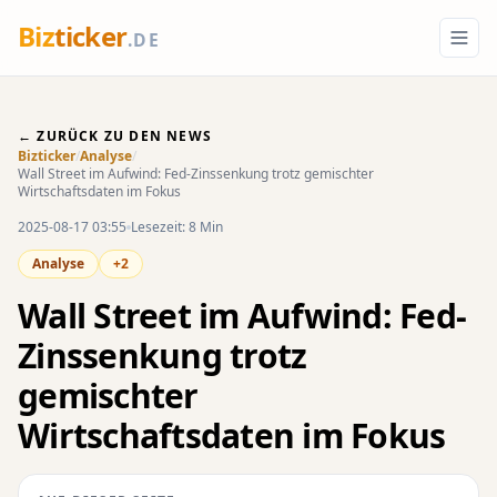
Biz
ticker
.DE
← ZURÜCK ZU DEN NEWS
Bizticker
/
Analyse
/
Wall Street im Aufwind: Fed-Zinssenkung trotz gemischter
Wirtschaftsdaten im Fokus
2025-08-17 03:55
Lesezeit: 8 Min
Analyse
+2
Wall Street im Aufwind: Fed-
Zinssenkung trotz
gemischter
Wirtschaftsdaten im Fokus