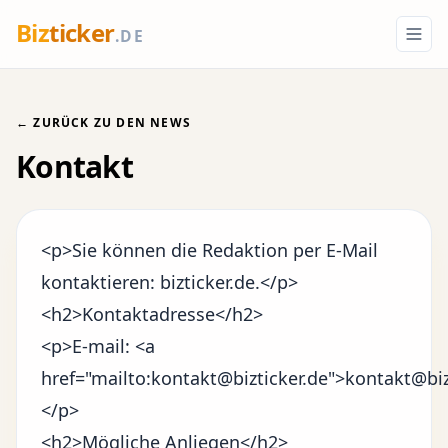
Biz
ticker
.DE
← ZURÜCK ZU DEN NEWS
Kontakt
<p>Sie können die Redaktion per E-Mail
kontaktieren: bizticker.de.</p>
<h2>Kontaktadresse</h2>
<p>E-mail: <a
href="mailto:kontakt@bizticker.de">kontakt@biz
</p>
<h2>Mögliche Anliegen</h2>