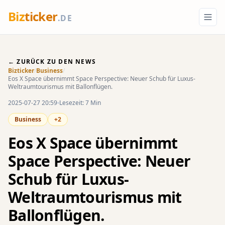
Biz
ticker
.DE
← ZURÜCK ZU DEN NEWS
Bizticker
/
Business
/
Eos X Space übernimmt Space Perspective: Neuer Schub für Luxus-
Weltraumtourismus mit Ballonflügen.
2025-07-27 20:59
Lesezeit: 7 Min
Business
+2
Eos X Space übernimmt
Space Perspective: Neuer
Schub für Luxus-
Weltraumtourismus mit
Ballonflügen.