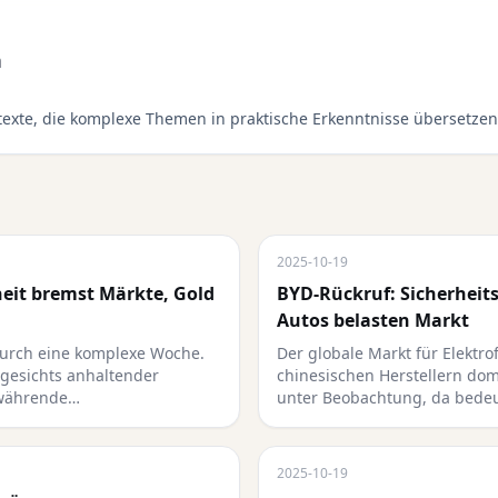
n
rtexte, die komplexe Themen in praktische Erkenntnisse übersetzen
2025-10-19
eit bremst Märkte, Gold
BYD-Rückruf: Sicherheits
Autos belasten Markt
durch eine komplexe Woche.
Der globale Markt für Elektro
ngesichts anhaltender
chinesischen Herstellern do
twährende…
unter Beobachtung, da bede
2025-10-19