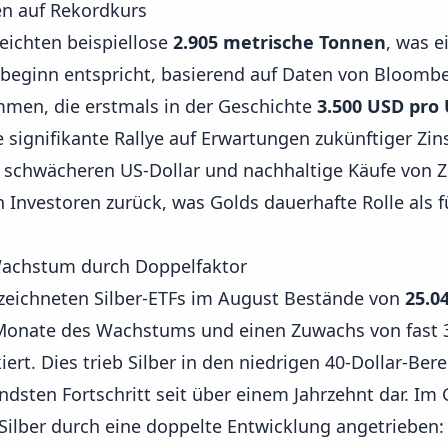
en auf Rekordkurs
eichten beispiellose
2.905 metrische Tonnen
, was 
sbeginn entspricht, basierend auf Daten von
Bloombe
men, die erstmals in der Geschichte
3.500 USD pro
e signifikante Rallye auf Erwartungen zukünftiger Zi
n schwächeren US-Dollar und nachhaltige Käufe von 
en Investoren zurück, was
Golds dauerhafte Rolle als 
Wachstum durch Doppelfaktor
rzeichneten Silber-ETFs im August Bestände von
25.0
Monate des Wachstums und einen Zuwachs von fast 3
rt. Dies trieb Silber in den niedrigen 40-Dollar-Ber
ndsten Fortschritt seit über einem Jahrzehnt dar. Im
Silber durch eine doppelte Entwicklung angetrieben: