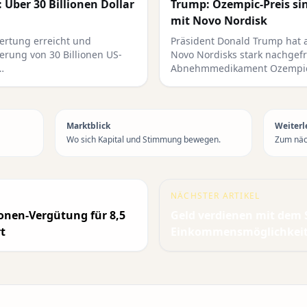
 Über 30 Billionen Dollar
Trump: Ozempic-Preis s
mit Novo Nordisk
wertung erreicht und
Präsident Donald Trump hat a
ierung von 30 Billionen US-
Novo Nordisks stark nachgef
…
Abnehmmedikament Ozempic
Marktblick
Weiterl
Wo sich Kapital und Stimmung bewegen.
Zum näch
NÄCHSTER ARTIKEL
ionen-Vergütung für 8,5
Geld verdienen mit dem
t
Einkommensmöglichkeit