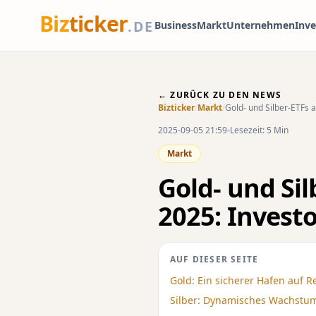
Biz
ticker
.DE
Business
Markt
Unternehmen
Inv
← ZURÜCK ZU DEN NEWS
Bizticker
/
Markt
/
Gold- und Silber-ETFs 
2025-09-05 21:59
Lesezeit: 5 Min
Markt
Gold- und Si
2025: Invest
AUF DIESER SEITE
Gold: Ein sicherer Hafen auf R
Silber: Dynamisches Wachstum