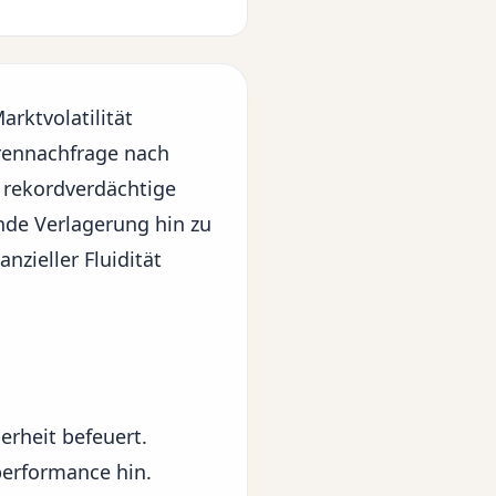
rktvolatilität
rennachfrage nach
f rekordverdächtige
nde Verlagerung hin zu
nzieller Fluidität
erheit befeuert.
tperformance hin.