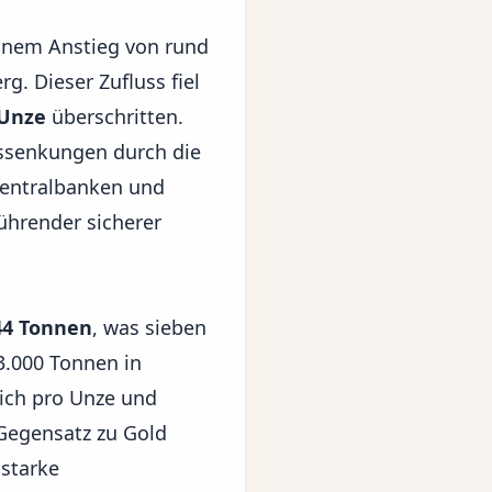
einem Anstieg von rund
rg
. Dieser Zufluss fiel
 Unze
überschritten.
nssenkungen durch die
Zentralbanken und
führender sicherer
44 Tonnen
, was sieben
.000 Tonnen in
eich pro Unze und
 Gegensatz zu Gold
 starke