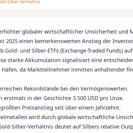
ld-Silber-Verhältnis
erhöhter
globaler wirtschaftlicher Unsicherheit
und Ma
ust 2025 einen bemerkenswerten Anstieg der Investo
eb Gold- und Silber-ETFs (Exchange-Traded Funds) au
e starke Akkumulation signalisiert eine entscheide
n Häfen, da Marktteilnehmer inmitten anhaltender fina
 erreichen Rekordstände bei den Vermögenswerten.
n erstmals in der Geschichte 3.500 USD pro Unze.
 größten Preisanstieg seit über einem Jahrzehnt.
lmetallen wird durch globale wirtschaftliche Unsich
old-Silber-Verhältnis deutet auf Silbers relative Ou