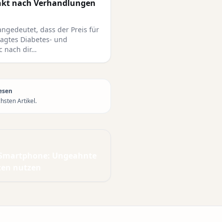
inkt nach Verhandlungen
ngedeutet, dass der Preis für
ragtes Diabetes- und
 nach dir…
esen
sten Artikel.
 Smartphone: Ungeahnte
en nutzen