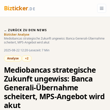
Biz
ticker
.DE
← ZURÜCK ZU DEN NEWS
Bizticker
/
Analyse
/
Mediobancas strategische Zukunft ungewiss: Banca Generali-Übernahme
scheitert, MPS-Angebot wird akut
2025-08-22 12:20
Lesezeit: 7 Min
Analyse
+2
Mediobancas strategische
Zukunft ungewiss: Banca
Generali-Übernahme
scheitert, MPS-Angebot wird
akut