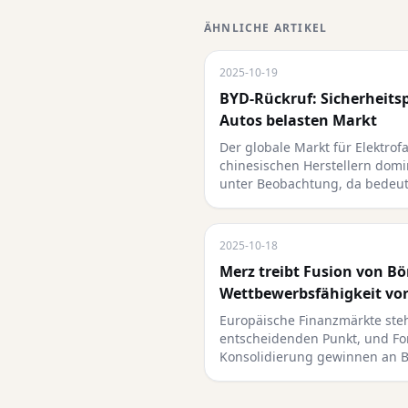
ÄHNLICHE ARTIKEL
2025-10-19
BYD-Rückruf: Sicherheits
Autos belasten Markt
Der globale Markt für Elektrof
chinesischen Herstellern dom
unter Beobachtung, da bedeu
2025-10-18
Merz treibt Fusion von Bö
Wettbewerbsfähigkeit vo
Europäische Finanzmärkte ste
entscheidenden Punkt, und Fo
Konsolidierung gewinnen an 