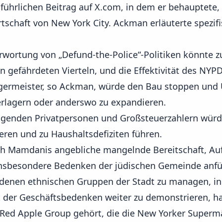
ührlichen Beitrag auf
X.com
, in dem er behauptete,
rtschaft von New York City. Ackman erläuterte spezifi
rwortung von „Defund-the-Police“-Politiken könnte z
n gefährdeten Vierteln, und die Effektivität des NYP
ürgermeister, so Ackman, würde den Bau stoppen un
verlagern oder anderswo zu expandieren.
genden Privatpersonen
und Großsteuerzahlern würde
eren und zu Haushaltsdefiziten führen.
ch Mamdanis angebliche mangelnde Bereitschaft, Auf
 insbesondere Bedenken der jüdischen Gemeinde anfü
edenen ethnischen Gruppen der Stadt zu managen, in 
t der Geschäftsbedenken weiter zu demonstrieren, hat
 Red Apple Group gehört, die die New Yorker Superm