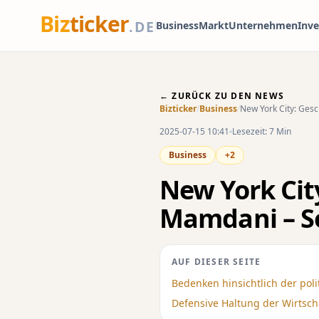
Biz
ticker
.DE
Business
Markt
Unternehmen
Inv
← ZURÜCK ZU DEN NEWS
Bizticker
/
Business
/
New York City: Gesc
2025-07-15 10:41
Lesezeit: 7 Min
Business
+2
New York City
Mamdani – S
AUF DIESER SEITE
Bedenken hinsichtlich der pol
Defensive Haltung der Wirtsch