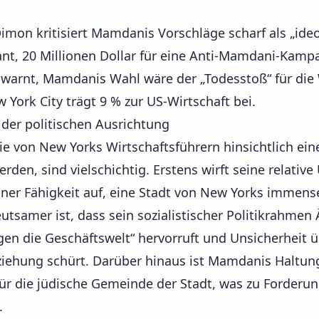
mon kritisiert Mamdanis Vorschläge scharf als „ideo
plant, 20 Millionen Dollar für eine Anti-Mamdani-Ka
 warnt, Mamdanis Wahl wäre der „Todesstoß“ für die 
 York City trägt 9 % zur US-Wirtschaft bei.
 der politischen Ausrichtung
e von New Yorks Wirtschaftsführern hinsichtlich ei
en, sind vielschichtig. Erstens wirft seine relative
iner Fähigkeit auf, eine Stadt von New Yorks immens
eutsamer ist, dass sein sozialistischer Politikrahme
gen die Geschäftswelt“ hervorruft und Unsicherheit ü
ziehung schürt. Darüber hinaus ist Mamdanis Haltung
für die jüdische Gemeinde der Stadt, was zu Forderu
.