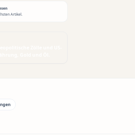
esen
sten Artikel.
opolitische Zölle und US-
Währung, Gold und Öl.
ungen