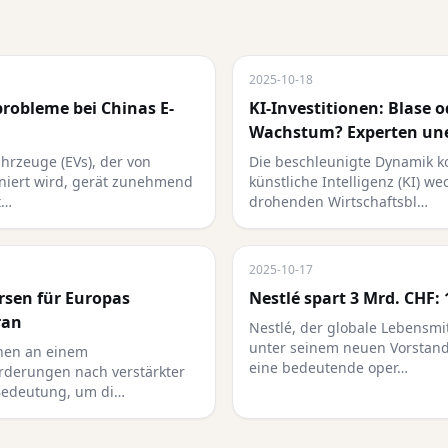
2025-10-18
probleme bei Chinas E-
KI-Investitionen: Blase 
Wachstum? Experten un
ahrzeuge (EVs), der von
Die beschleunigte Dynamik ko
iniert wird, gerät zunehmend
künstliche Intelligenz (KI) w
t…
drohenden Wirtschaftsbl…
2025-10-17
rsen für Europas
Nestlé spart 3 Mrd. CHF: 
ran
Nestlé, der globale Lebensmit
unter seinem neuen Vorstands
hen an einem
eine bedeutende oper…
rderungen nach verstärkter
Bedeutung, um di…