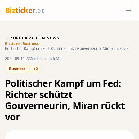
Biz
ticker
.DE
← ZURÜCK ZU DEN NEWS
Bizticker
/
Business
/
Politischer Kampf um Fed: Richter schützt Gouverneurin, Miran rückt vor
2025-09-11 22:55
Lesezeit: 6 Min
Business
+2
Politischer Kampf um Fed:
Richter schützt
Gouverneurin, Miran rückt
vor