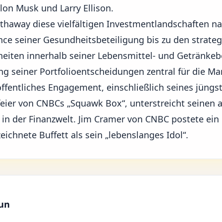
lon Musk und Larry Ellison
.
haway diese vielfältigen Investmentlandschaften nav
ce seiner Gesundheitsbeteiligung bis zu den strate
iten innerhalb seiner Lebensmittel- und Getränkebe
ng seiner Portfolioentscheidungen zentral für die M
ffentliches Engagement, einschließlich seines jüngst
feier von CNBCs „Squawk Box“, unterstreicht seinen 
t in der Finanzwelt. Jim Cramer von CNBC
postete ein
ichnete Buffett als sein „lebenslanges Idol“.
aun