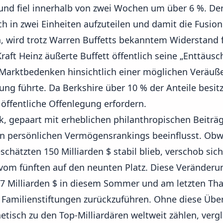
d fiel innerhalb von zwei Wochen um über 6 %. Der 
h in zwei Einheiten aufzuteilen und damit die Fusion
 wird trotz Warren Buffetts bekanntem Widerstand f
raft Heinz äußerte Buffett öffentlich seine „Enttäusc
Marktbedenken hinsichtlich einer möglichen Veräuß
gung führte. Da Berkshire über 10 % der Anteile besit
 öffentliche Offenlegung erfordern.
k
, gepaart mit erheblichen philanthropischen Beiträ
den persönlichen Vermögensrankings beeinflusst. Obw
hätzten 150 Milliarden $ stabil blieb, verschob sich
 vom fünften auf den neunten Platz. Diese Veränderun
7 Milliarden $ in diesem Sommer und am letzten Tha
 Familienstiftungen zurückzuführen. Ohne diese Übe
tisch zu den Top-Milliardären weltweit zählen, vergl