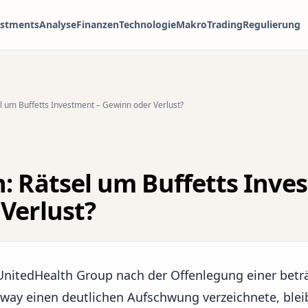
estments
Analyse
Finanzen
Technologie
Makro
Trading
Regulierung
l um Buffetts Investment – Gewinn oder Verlust?
: Rätsel um Buffetts Inve
Verlust?
UnitedHealth Group nach der Offenlegung einer beträ
way einen deutlichen Aufschwung verzeichnete, blei