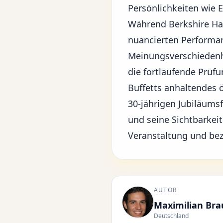
Persönlichkeiten wie
E
Während Berkshire Hat
nuancierten Performan
Meinungsverschiedenhe
die fortlaufende Prüfu
Buffetts anhaltendes ö
30-jährigen Jubiläums
und seine Sichtbarkei
Veranstaltung
und beze
AUTOR
Maximilian Br
Deutschland