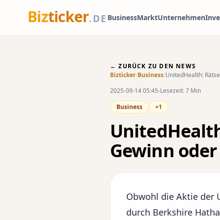
Biz
ticker
.DE
Business
Markt
Unternehmen
Inv
← ZURÜCK ZU DEN NEWS
Bizticker
/
Business
/
UnitedHealth: Rätse
2025-09-14 05:45
Lesezeit: 7 Min
Business
+1
UnitedHealth
Gewinn oder 
Obwohl die Aktie der 
durch Berkshire Hatha