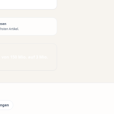
esen
sten Artikel.
von 150 Mio. auf 3 Mio.
ungen