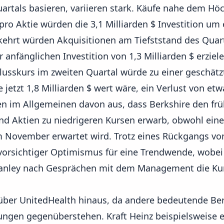
rtals basieren, variieren stark. Käufe nahe dem Hö
pro Aktie würden die 3,1 Milliarden $ Investition um
ehrt würden Akquisitionen am Tiefststand des Quart
 anfänglichen Investition von 1,3 Milliarden $ erziele
lusskurs im zweiten Quartal würde zu einer geschätzt
e jetzt 1,8 Milliarden $ wert wäre, ein Verlust von etw
n im Allgemeinen davon aus, dass Berkshire den fr
nd Aktien zu niedrigeren Kursen erwarb, obwohl eine
m November erwartet wird. Trotz eines Rückgangs von
vorsichtiger Optimismus für eine Trendwende, wobei 
anley nach Gesprächen mit dem Management die Ku
über UnitedHealth hinaus, da andere bedeutende Ber
ngen gegenüberstehen. Kraft Heinz beispielsweise e