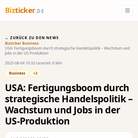
Biz
ticker
.DE
← ZURÜCK ZU DEN NEWS
Bizticker
/
Business
/
USA: Fertigungsboom durch strategische Handelspolitik – Wachstum und
Jobs in der US-Produktion
2025-08-04 10:32
Lesezeit: 6 Min
Business
+2
USA: Fertigungsboom durch
strategische Handelspolitik –
Wachstum und Jobs in der
US-Produktion