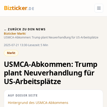
Biz
ticker
.DE
← ZURÜCK ZU DEN NEWS
Bizticker
/
Markt
/
USMCA-Abkommen: Trump plant Neuverhandlung für US-Arbeitsplätze
2025-07-21 13:30
Lesezeit: 5 Min
Markt
USMCA-Abkommen: Trump
plant Neuverhandlung für
US-Arbeitsplätze
AUF DIESER SEITE
Hintergrund des USMCA-Abkommens