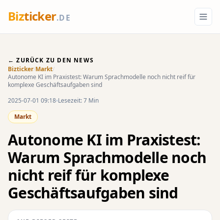
Biz
ticker
.DE
← ZURÜCK ZU DEN NEWS
Bizticker
/
Markt
/
Autonome KI im Praxistest: Warum Sprachmodelle noch nicht reif für
komplexe Geschäftsaufgaben sind
2025-07-01 09:18
Lesezeit: 7 Min
Markt
Autonome KI im Praxistest:
Warum Sprachmodelle noch
nicht reif für komplexe
Geschäftsaufgaben sind