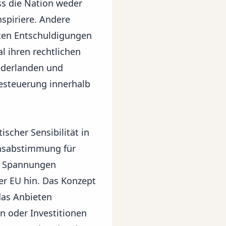
ass die Nation weder
spiriere. Andere
erten Entschuldigungen
l ihren rechtlichen
ederlanden und
steuerung innerhalb
ischer Sensibilität in
ensabstimmung für
de Spannungen
der EU hin. Das Konzept
das Anbieten
 oder Investitionen