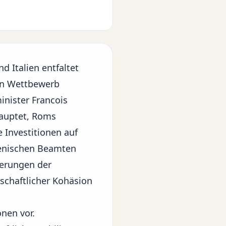
d Italien entfaltet
hen Wettbewerb
inister Francois
hauptet, Roms
e Investitionen auf
ienischen Beamten
erungen der
schaftlicher Kohäsion
onen vor.