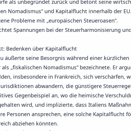
ürfe als unbegründet zurück und betont seine wirtschaf
hen Nomadismus“ und Kapitalflucht innerhalb der EU
eigene Probleme mit „europäischen Steueroasen“.
uchtet Spannungen bei der Steuerharmonisierung und
t: Bedenken über Kapitalflucht
u äußerte seine Besorgnis während einer kürzliche
r als „fiskalischen Nomadismus“ bezeichnete. Er argu
den, insbesondere in Frankreich, sich verschärfen, 
 Jurisdiktionen abwandern, die günstigere Steuerreg
ositives Gegenbeispiel an, wo die heimische Verschu
ehalten wird, und implizierte, dass Italiens Maßna
re Personen ansprechen, eine solche Kapitalflucht f
eich abziehen könnten.