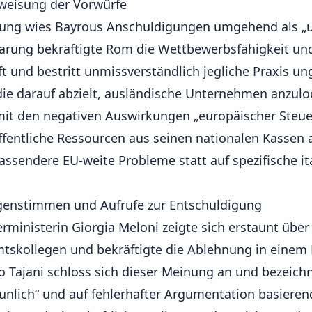
kweisung der Vorwürfe
erung wies Bayrous Anschuldigungen umgehend als „
rklärung bekräftigte Rom die Wettbewerbsfähigkeit und
ft und bestritt unmissverständlich jegliche Praxis un
ie darauf abzielt, ausländische Unternehmen anzuloc
t mit den negativen Auswirkungen „europäischer Ste
öffentliche Ressourcen aus seinen nationalen Kassen
assendere EU-weite Probleme statt auf spezifische ita
egenstimmen und Aufrufe zur Entschuldigung
erministerin Giorgia Meloni zeigte sich erstaunt üb
mtskollegen und bekräftigte die Ablehnung in einem B
 Tajani schloss sich dieser Meinung an und bezeich
unlich“ und auf fehlerhafter Argumentation basierend