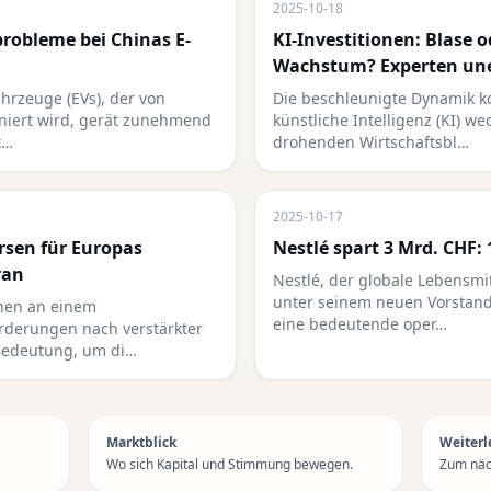
2025-10-18
probleme bei Chinas E-
KI-Investitionen: Blase 
Wachstum? Experten un
ahrzeuge (EVs), der von
Die beschleunigte Dynamik ko
iniert wird, gerät zunehmend
künstliche Intelligenz (KI) w
t…
drohenden Wirtschaftsbl…
2025-10-17
rsen für Europas
Nestlé spart 3 Mrd. CHF: 
ran
Nestlé, der globale Lebensmit
unter seinem neuen Vorstands
hen an einem
eine bedeutende oper…
rderungen nach verstärkter
Bedeutung, um di…
Marktblick
Weiterl
Wo sich Kapital und Stimmung bewegen.
Zum näch