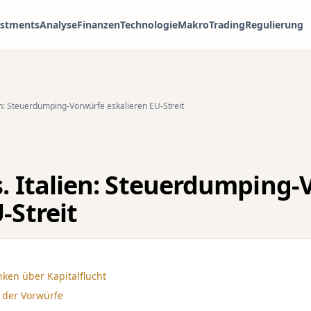
estments
Analyse
Finanzen
Technologie
Makro
Trading
Regulierung
ien: Steuerdumping-Vorwürfe eskalieren EU-Streit
s. Italien: Steuerdumping
-Streit
ken über Kapitalflucht
 der Vorwürfe