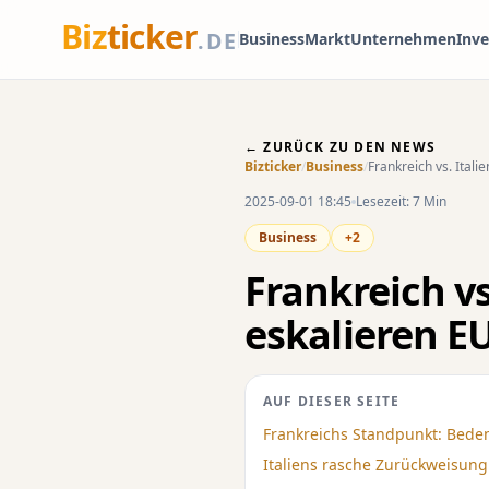
Biz
ticker
.DE
Business
Markt
Unternehmen
Inv
← ZURÜCK ZU DEN NEWS
Bizticker
/
Business
/
Frankreich vs. Ital
2025-09-01 18:45
Lesezeit: 7 Min
Business
+2
Frankreich v
eskalieren EU
AUF DIESER SEITE
Frankreichs Standpunkt: Beden
Italiens rasche Zurückweisung