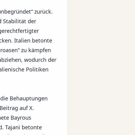
unbegründet“ zurück.
 Stabilität der
gerechtfertigter
ken. Italien betonte
ueroasen“ zu kämpfen
 abziehen, wodurch der
lienische Politiken
er die Behauptungen
eitrag auf X.
nete Bayrous
. Tajani betonte