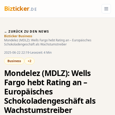
Biz
ticker
.DE
← ZURÜCK ZU DEN NEWS
Bizticker
/
Business
/
Mondelez (MDLZ): Wells Fargo hebt Rating an – Europäisches
Schokoladengeschäft als Wachstumstreiber
2025-06-22 22:19
Lesezeit: 4 Min
Business
+2
Mondelez (MDLZ): Wells
Fargo hebt Rating an –
Europäisches
Schokoladengeschäft als
Wachstumstreiber