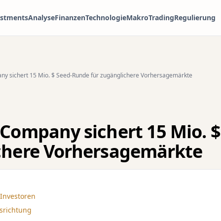
estments
Analyse
Finanzen
Technologie
Makro
Trading
Regulierung
ny sichert 15 Mio. $ Seed-Runde für zugänglichere Vorhersagemärkte
 Company sichert 15 Mio. 
chere Vorhersagemärkte
Investoren
usrichtung