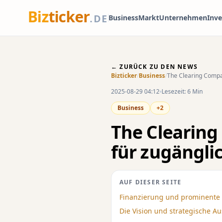
Biz
ticker
.DE
Business
Markt
Unternehmen
Inv
← ZURÜCK ZU DEN NEWS
Bizticker
/
Business
/
The Clearing Compa
2025-08-29 04:12
Lesezeit: 6 Min
Business
+2
The Clearing
für zugängli
AUF DIESER SEITE
Finanzierung und prominente 
Die Vision und strategische A