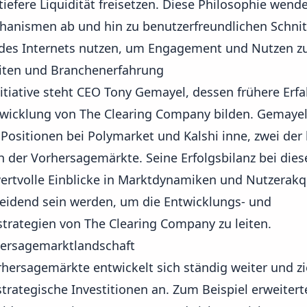
tiefere Liquidität freisetzen. Diese Philosophie wen
chanismen
ab und hin zu benutzerfreundlichen Schnitt
 des Internets nutzen, um Engagement und Nutzen zu
iten und Branchenerfahrung
nitiative steht CEO Tony Gemayel, dessen frühere Erf
wicklung von The Clearing Company bilden. Gemayel 
Positionen bei Polymarket und Kalshi inne, zwei der
 der Vorhersagemärkte. Seine Erfolgsbilanz bei dies
rtvolle Einblicke in Marktdynamiken und Nutzerakqu
heidend sein werden, um die Entwicklungs- und
rategien von The Clearing Company zu leiten.
hersagemarktlandschaft
rhersagemärkte entwickelt sich ständig weiter und 
trategische Investitionen an. Zum Beispiel erweitert