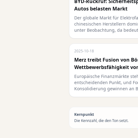
BYD-Rückruf: Sicherheits
Autos belasten Markt
Der globale Markt für Elektrof
chinesischen Herstellern dom
unter Beobachtung, da bedeu
2025-10-18
Merz treibt Fusion von Bö
Wettbewerbsfähigkeit vo
Europäische Finanzmärkte ste
entscheidenden Punkt, und Fo
Konsolidierung gewinnen an 
Kernpunkt
Die Kennzahl, die den Ton setzt.