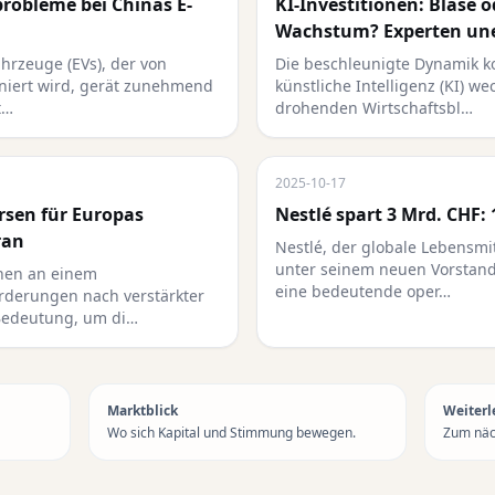
probleme bei Chinas E-
KI-Investitionen: Blase 
Wachstum? Experten un
ahrzeuge (EVs), der von
Die beschleunigte Dynamik ko
iniert wird, gerät zunehmend
künstliche Intelligenz (KI) w
t…
drohenden Wirtschaftsbl…
2025-10-17
rsen für Europas
Nestlé spart 3 Mrd. CHF: 
ran
Nestlé, der globale Lebensmit
unter seinem neuen Vorstands
hen an einem
eine bedeutende oper…
rderungen nach verstärkter
Bedeutung, um di…
Marktblick
Weiterl
Wo sich Kapital und Stimmung bewegen.
Zum näch