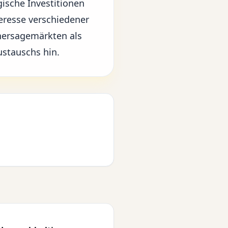
gische Investitionen
eresse verschiedener
hersagemärkten als
ustauschs hin.