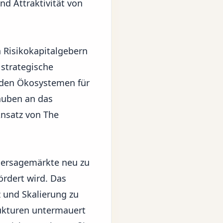
nd Attraktivität von
 Risikokapitalgebern
 strategische
n den Ökosystemen für
lauben an das
Ansatz von The
hersagemärkte neu zu
ördert wird. Das
 und Skalierung zu
trukturen untermauert