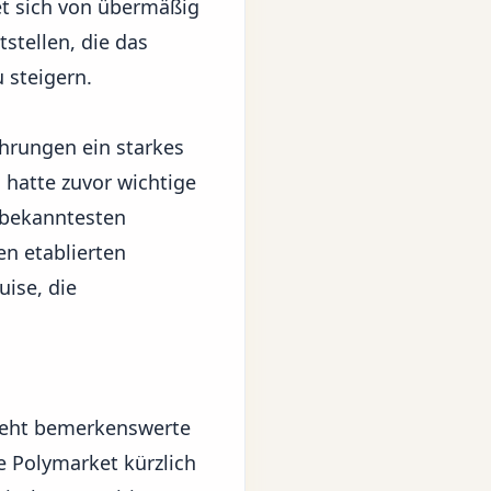
det sich von übermäßig
stellen, die das
 steigern.
ahrungen ein starkes
hatte zuvor wichtige
 bekanntesten
en etablierten
ise, die
zieht bemerkenswerte
e Polymarket kürzlich