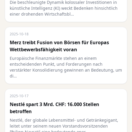
Die beschleunigte Dynamik kolossaler Investitionen in
künstliche Intelligenz (KI) weckt Bedenken hinsichtlich
einer drohenden Wirtschaftsbl…
2025-10-18
Merz treibt Fusion von Börsen für Europas
Wettbewerbsfähigkeit voran
Europäische Finanzmärkte stehen an einem
entscheidenden Punkt, und Forderungen nach
verstärkter Konsolidierung gewinnen an Bedeutung, um
di…
2025-10-17
Nestlé spart 3 Mrd. CHF: 16.000 Stellen
betroffen
Nestlé, der globale Lebensmittel- und Getränkegigant,
leitet unter seinem neuen Vorstandsvorsitzenden
Philipp Navratil eine bedeutende oper…