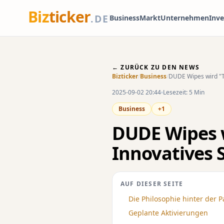
Biz
ticker
.DE
Business
Markt
Unternehmen
Inv
← ZURÜCK ZU DEN NEWS
Bizticker
/
Business
/
DUDE Wipes wird "T
2025-09-02 20:44
Lesezeit: 5 Min
Business
+1
DUDE Wipes w
Innovatives 
AUF DIESER SEITE
Die Philosophie hinter der P
Geplante Aktivierungen