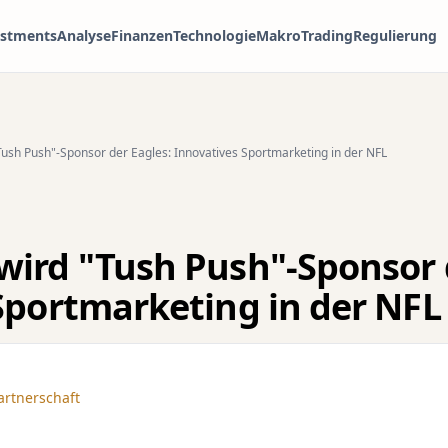
estments
Analyse
Finanzen
Technologie
Makro
Trading
Regulierung
ush Push"-Sponsor der Eagles: Innovatives Sportmarketing in der NFL
ird "Tush Push"-Sponsor d
Sportmarketing in der NFL
artnerschaft