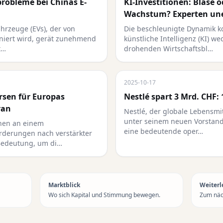
probleme bei Chinas E-
KI-Investitionen: Blase 
Wachstum? Experten un
ahrzeuge (EVs), der von
Die beschleunigte Dynamik ko
iniert wird, gerät zunehmend
künstliche Intelligenz (KI) w
t…
drohenden Wirtschaftsbl…
2025-10-17
rsen für Europas
Nestlé spart 3 Mrd. CHF: 
ran
Nestlé, der globale Lebensmit
unter seinem neuen Vorstands
hen an einem
eine bedeutende oper…
rderungen nach verstärkter
Bedeutung, um di…
Marktblick
Weiterl
Wo sich Kapital und Stimmung bewegen.
Zum näch