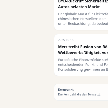
BYD-Rückruf: Sicherheits
Autos belasten Markt
Der globale Markt für Elektrof
chinesischen Herstellern dom
unter Beobachtung, da bedeu
2025-10-18
Merz treibt Fusion von Bö
Wettbewerbsfähigkeit vo
Europäische Finanzmärkte ste
entscheidenden Punkt, und Fo
Konsolidierung gewinnen an 
Kernpunkt
Die Kennzahl, die den Ton setzt.